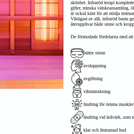
skönhet. Infraröd terapi komplett
gifter, minska vätskeansamling, 
är också känt för att stödja immu
Viktigast av allt, infraröd bastu
återupplivar både sinne och kropp
De förmodade fördelarna med att 
bättre sömn
avslappning
avgiftning
viktminskning
lindring för ömma muskler
lindring vid ledvärk, som te
klar och åtstramad hud