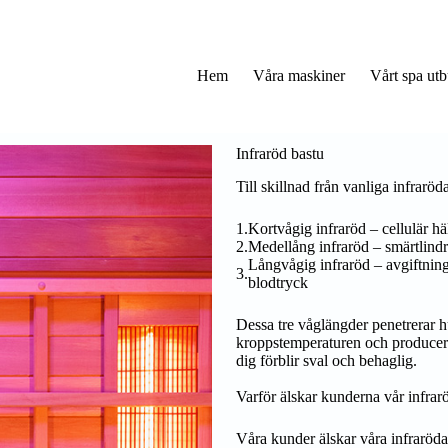
Hem
Våra maskiner
Vårt spa ut
Infraröd bastu
Till skillnad från vanliga infrarö
Kortvågig infraröd – cellulär hä
Medellång infraröd – smärtlindr
Långvågig infraröd – avgiftning
blodtryck
Dessa tre våglängder penetrerar h
kroppstemperaturen och producerar
dig förblir sval och behaglig.
Varför älskar kunderna vår infrar
Våra kunder älskar våra infraröda 