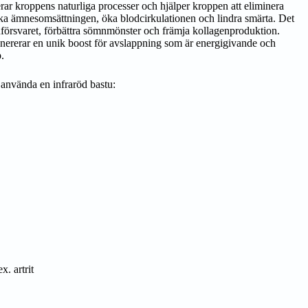
erar kroppens naturliga processer och hjälper kroppen att eliminera
öka ämnesomsättningen, öka blodcirkulationen och lindra smärta. Det
nförsvaret, förbättra sömnmönster och främja kollagenproduktion.
 genererar en unik boost för avslappning som är energigivande och
.
använda en infraröd bastu:
x. artrit